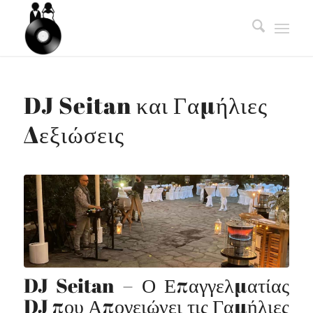
DJ Seitan και Γαμήλιες
Δεξιώσεις
DJ Seitan – Ο Επαγγελματίας
DJ
που Απογειώνει τις Γαμήλιες