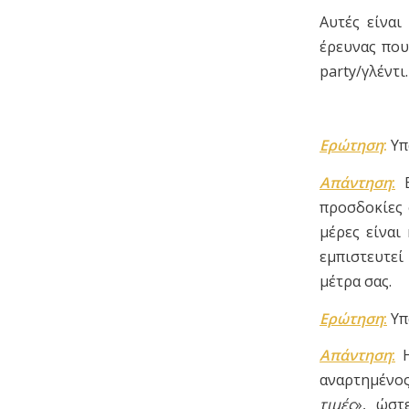
Αυτές είναι
έρευνας που 
party/γλέντι.
Ερώτηση
:
Υπ
Απάντηση
:
Β
προσδοκίες 
μέρες είναι
εμπιστευτεί
μέτρα σας.
Ερώτηση
:
Υπ
Απάντηση
:
Η
αναρτημένος
τιμές
», ώστ