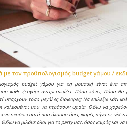
ά με τον προϋπολογισμός
budget γάμου
/ εκ
ογισμός budget γάμου για τη μουσική είναι ένα α
ου κάθε ζευγάρι αντιμετωπίζει. Πόσο κάνει
; Πόσο θα 
ατί υπάρχουν τόσο μεγάλες διαφορές; Να επιλέξω κάτι κα
ι καλεσμένοι μου να περάσουν ωραία. Θέλω να χορεύο
λω να ακούσω αυτά που άκουσα όσες φορές πήγα σε γλέντι
 Θέλω να μιλάνε όλοι για το
party
μας, όσος καιρός και να 