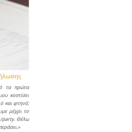
δήλωσης
πό τα πρώτα
μου κοστίσει
λό και φτηνό;
υμε μέχρι το
/
party
. Θέλω
περάσει.»