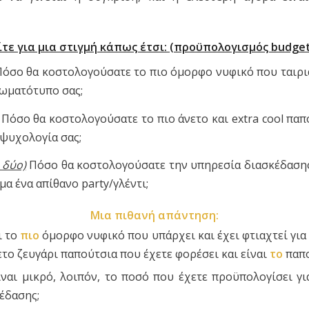
τε για μια στιγμή κάπως έτσι: (προϋπολογισμός budge
όσο θα κοστολογούσατε το πιο όμορφο νυφικό που ταιρι
ωματότυπο σας;
Πόσο θα κοστολογούσατε το πιο άνετο και extra cool παπ
 ψυχολογία σας;
 δύο)
Πόσο θα κοστολογούσατε την υπηρεσία διασκέδασης
α ένα απίθανο party/γλέντι;
Μια πιθανή απάντηση:
ι το
πιο
όμορφο νυφικό που υπάρχει και έχει φτιαχτεί για 
ετο ζευγάρι παπούτσια που έχετε φορέσει και είναι
το
παπο
ναι μικρό, λοιπόν, το ποσό που έχετε προϋπολογίσει γι
έδασης;