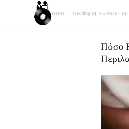
Home
Wedding DJ in Greece – DJ
Πόσο Κ
Περιλ