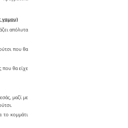
t γαμου)
άζει απόλυτα
ούτσι που θα
 που θα είχε
εσάς, μαζί με
ύτσι.
α το κομμάτι