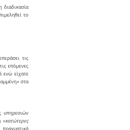
η διαδικασία
επιμεληθεί το
περάσει τις
τις επόμενες
ά ενώ είχατε
ραμμένη
»
στα
ος υπηρεσιών
ι «
κατώτερες
ι πραγματικά