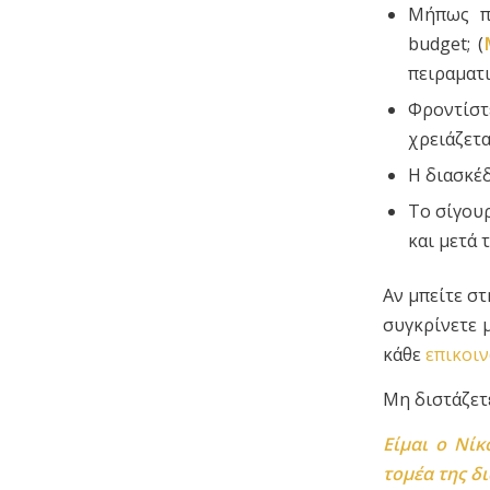
Μήπως π
budget; (
πειραματ
Φροντίστ
χρειάζετα
Η διασκέδ
Το σίγουρ
και μετά 
Αν μπείτε σ
συγκρίνετε μ
κάθε
επικοι
Μη διστάζετ
Είμαι ο
Νίκ
τομέα της δ