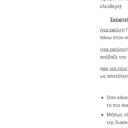
ελεύθερη!
Σκεφτεί
(για εκείνη)
Π
πάνω στον σ
(για εκείνον)
ανέβαζε την
(και για τους
ως αποτέλεσμ
Όσο κάνε
το πιο άν
Μήπως εί
της διασκ