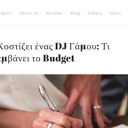
 Γάμου
About Us
Reviews
Blog
Gallery
Music
οστίζει ένας DJ Γάμου; Τι
αμβάνει το Budget