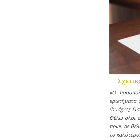
Σχετικ
«Ο προϋπολ
ερωτήματα π
(budget); Γι
Θέλω όλοι ο
πρωί. Δε θέ
το καλύτερο.