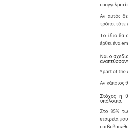
επαγγελματία
Αν αυτός δε
τρόπο, τότε 
Το ίδιο θα 
έρθει ένα em
Ναι ο σχεδια
αναπτύσσοντα
*part of the
Αν κάποιος θ
Στόχος η θ
υπόλοιπα.
Στο 95% τω
εταιρεία μο
επιβεβαιωθε