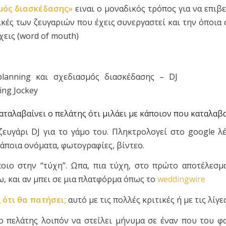
μός διασκέδασης»
ειναι ο μοναδικός τρόπος για να επιβε
τικές των ζευγαριών που έχεις συνεργαστεί και την όποια
χεις (word of mouth)
 καταλαβαίνει ο πελάτης ότι μιλάει με κάποιον που καταλαβα
ζευγάρι DJ για το γάμο του. Πληκτρολογεί στο google λέξ
κάποια ονόματα, φωτογραφίες, βίντεο.
ποιο στην “τύχη”. Ωπα, πια τύχη, στο πρώτο αποτέλεσμ
ω, και αν μπει σε μια πλατφόρμα όπως το
weddingwire
ς ότι θα πατήσει;
αυτό με τις πολλές κριτικές ή με τις λίγε
ο πελάτης λοιπόν να στείλει μήνυμα σε έναν που του φα