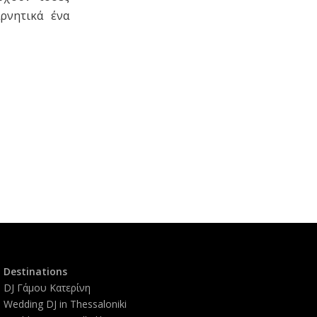
ρνητικά ένα
Destinations
DJ Γάμου Κατερίνη
Wedding DJ in Thessaloniki