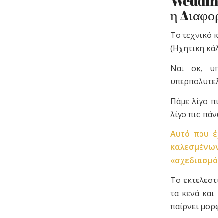
Wedding
η Διαφο
Το τεχνικό κ
(Ηχητικη κά
Ναι οκ, υπ
υπερπολυτελ
Πάμε λίγο π
λίγο πιο πάν
Αυτό που έ
καλεσμένω
«σχεδιασμός
Το εκτελεστ
τα κενά και
παίρνει μορφ