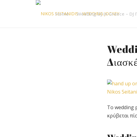
Home
Wedding DJ in Greece – DJ
Weddi
Διασκέ
Το wedding p
κρύβεται πί