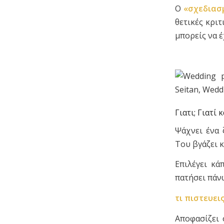
Ο
«σχεδιασ
θετικές κρι
μπορείς να έ
Γιατι; Γιατί
Ψάχνει ένα 
Του βγάζει 
Επιλέγει κά
πατήσει πάν
τι πιστευει
Αποφασίζει 