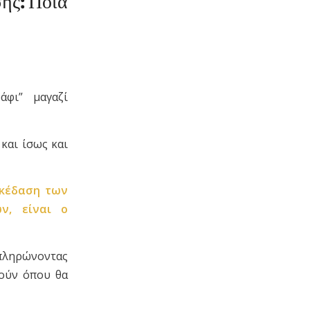
ης: Ποια
άφι” μαγαζί
και ίσως και
σκέδαση των
ν, είναι ο
μπληρώνοντας
λούν όπου θα