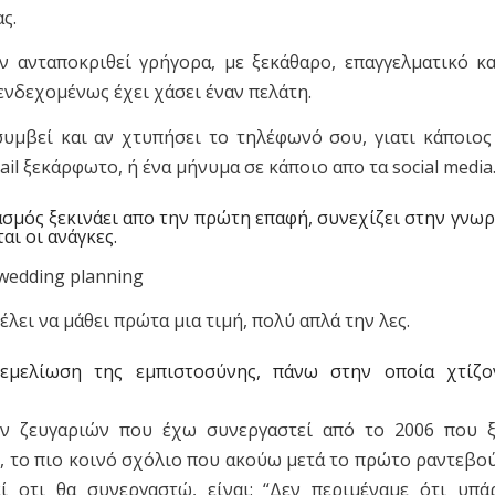
ς.
ν ανταποκριθεί γρήγορα, με ξεκάθαρο, επαγγελματικό κ
ενδεχομένως έχει χάσει έναν πελάτη.
συμβεί και αν χτυπήσει το τηλέφωνό σου, γιατι κάποιος
ail ξεκάρφωτο, ή ένα μήνυμα σε κάποιο απο τα social media
σμός ξεκινάει απο την πρώτη επαφή, συνεχίζει στην γνωρ
ι οι ανάγκες.
 wedding planning
έλει να μάθει πρώτα μια τιμή, πολύ απλά την λες.
εμελίωση της εμπιστοσύνης, πάνω στην οποία χτίζο
ν ζευγαριών που έχω συνεργαστεί από το 2006 που ξ
υ, το πιο κοινό σχόλιο που ακούω μετά το πρώτο ραντεβού
ί οτι θα συνεργαστώ, είναι: “Δεν περιμέναμε ότι υπ